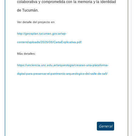
colaborativa y comprometida con la memoria y la identidad
de Tucumán.
Ver detalle del proyecto en
http://geosplan.tucuman.gov.ar/wp-
content/uploads/2026/06/CartaExplicativa.pdf
Más detalles:
https://unciencia.unc.edu.ar/arqueologia/crearan-una-plataforma-
digital-para-preservar-el-patrimonio-arqueologico-del-valle-de-tafi/
General